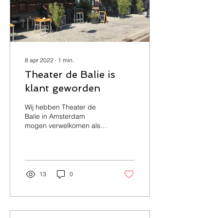
8 apr 2022
∙
1
min.
Theater de Balie is
klant geworden
Wij hebben Theater de
Balie in Amsterdam
mogen verwelkomen als
nieuwe klant! Voor de
Balie gaan wij het gehele
systeembeheer
verzorgen....
13
0